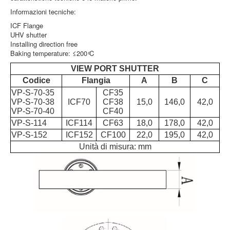
This cookie 
Informazioni tecniche:
used to
ICF Flange
distinguish
UHV shutter
between
Installing direction free
humans and
Baking temperature: ≤200 ͦC
bots. This is
rc::a
https://www.google.com
beneficial for
VIEW PORT SHUTTER
the web site,
Codice
Flangia
A
B
C
in order to
VP-S-70-35
CF35
make valid
VP-S-70-38
ICF70
CF38
15,0
146,0
reports on t
42,0
VP-S-70-40
CF40
use of their
web site.
VP-S-114
ICF114
CF63
18,0
178,0
42,0
VP-S-152
ICF152
CF100
22,0
195,0
42,0
This cookie 
Unità di misura: mm
used to
distinguish
rc::c
https://www.google.com
between
humans and
bots.