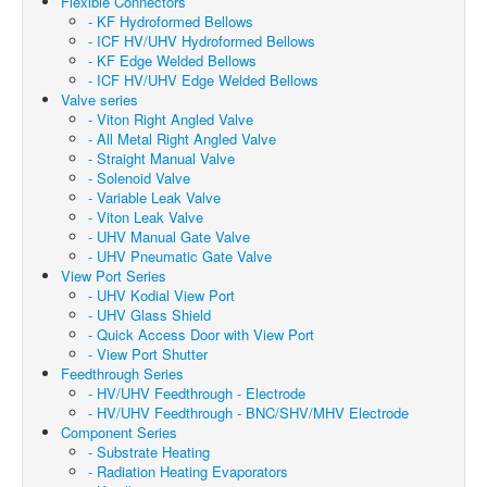
Flexible Connectors
- KF Hydroformed Bellows
- ICF HV/UHV Hydroformed Bellows
- KF Edge Welded Bellows
- ICF HV/UHV Edge Welded Bellows
Valve series
- Viton Right Angled Valve
- All Metal Right Angled Valve
- Straight Manual Valve
- Solenoid Valve
- Variable Leak Valve
- Viton Leak Valve
- UHV Manual Gate Valve
- UHV Pneumatic Gate Valve
View Port Series
- UHV Kodial View Port
- UHV Glass Shield
- Quick Access Door with View Port
- View Port Shutter
Feedthrough Series
- HV/UHV Feedthrough - Electrode
- HV/UHV Feedthrough - BNC/SHV/MHV Electrode
Component Series
- Substrate Heating
- Radiation Heating Evaporators