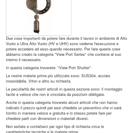
The session
cookie is
required for
authenticatio
preference
tracking, an
Due cose importanti da potere fare durante il lavoro in ambiente di Alto
other
Vuoto e Ultra Alto Vuoto (HV e UHV) sono vederne l'esecuzione e
necessary
potere accedere ad esso quando necessario. Per fare queste cose
Session Cookie
.pramashop.com
functions to
Accetto
Rifiuto
abbiamo creato la categoria "View Port Series" che contiene al suo
fully engage
interno il necessario.
with this
website. The
In questa categoria troverete: "View Port Shutter".
name of the
Le nostre materie prime più utilizzate sono: SUS304, acciaio
session
inossidabile, Viton e altro su richiesta.
cookie is
randomly
Le peculiarità dei nostri articoli in questa sezione sono: il montaggio
generated.
facile e veloce che non è vincolata da posizioni obbligate.
Anche in questa categoria troverete alcuni articoli che non hanno
Acceptance 
indicato il prezzo quindi per essi chiedete un preventivo che vi sarà
plg_system_eprivacy
.www.pramashop.com
Privacy Poli
fornito in maniera veloce e gratuita e lo stesso potete fare per
chiedere parti con dimensioni o materiali diversi.
Security for
_GRECAPTCHA
https://www.google.com
Non esitate a contattarci per ogni tipo di richiesta circa le
Form sendin
caratteristiche tecniche e le materie prime.