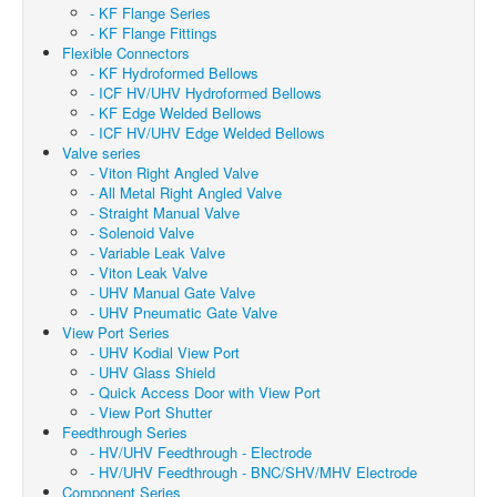
- KF Flange Series
- KF Flange Fittings
Flexible Connectors
- KF Hydroformed Bellows
- ICF HV/UHV Hydroformed Bellows
- KF Edge Welded Bellows
- ICF HV/UHV Edge Welded Bellows
Valve series
- Viton Right Angled Valve
- All Metal Right Angled Valve
- Straight Manual Valve
- Solenoid Valve
- Variable Leak Valve
- Viton Leak Valve
- UHV Manual Gate Valve
- UHV Pneumatic Gate Valve
View Port Series
- UHV Kodial View Port
- UHV Glass Shield
- Quick Access Door with View Port
- View Port Shutter
Feedthrough Series
- HV/UHV Feedthrough - Electrode
- HV/UHV Feedthrough - BNC/SHV/MHV Electrode
Component Series