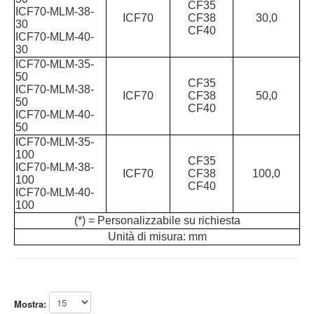
CF35
ICF70-MLM-38-
This cookie 
ICF70
CF38
30,0
30
used to
CF40
ICF70-MLM-40-
distinguish
30
between
humans and
ICF70-MLM-35-
bots. This is
50
CF35
rc::a
https://www.google.com
beneficial for
ICF70-MLM-38-
ICF70
CF38
50,0
the web site,
50
CF40
in order to
ICF70-MLM-40-
make valid
50
reports on t
ICF70-MLM-35-
use of their
100
CF35
web site.
ICF70-MLM-38-
ICF70
CF38
100,0
100
CF40
This cookie 
ICF70-MLM-40-
used to
100
distinguish
(*) = Personalizzabile su richiesta
rc::c
https://www.google.com
between
Unità di misura: mm
humans and
bots.
Mostra: