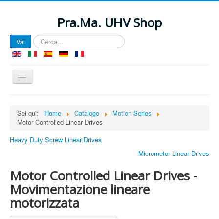
Pra.Ma. UHV Shop
Cerca...
Vai
Cambia
navigazione
EU e-Privacy Directive
Sei qui:
Home
Catalogo
Motion Series
Motor Controlled Linear Drives
Questo sito web utilizza i cookie per gestire l'autenticazione,
navigazione e altre funzioni. Utilizzando il nostro sito web, voi
Heavy Duty Screw Linear Drives
accettate che noi possiamo posizionare questi tipi di cookie sulle
vostre apparecchiature.
Micrometer Linear Drives
Vedi Privacy Policy
Motor Controlled Linear Drives -
Vedi Documenti relativi alla e-Privacy Directive
Movimentazione lineare
View GDPR Documents
motorizzata
Cookie Name
Domain
Description