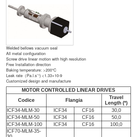
The session
cookie is
required for
authenticatio
preference
tracking, an
other
necessary
Welded bellows vacuum seal
Session Cookie
.pramashop.com
functions to
All metal configuration
Accetto
Rifiuto
fully engage
Screw drive linear motion with high resolution
with this
Free Installation direction
website. The
Baking temperature: >200℃
name of the
Leak rate（Pa.l.sˉ¹) <1.33×10-9
session
Customized design and manufacture
cookie is
MOTOR CONTROLLED LINEAR DRIVES
randomly
generated.
Travel
Codice
Flangia
Length (*)
Acceptance 
ICF34-MLM-30
ICF34
CF16
30,0
plg_system_eprivacy
.www.pramashop.com
Privacy Poli
ICF34-MLM-50
ICF34
CF16
50,0
ICF34-MLM-100
ICF34
CF16
100,0
Security for
_GRECAPTCHA
https://www.google.com
Form sendin
ICF70-MLM-35-
30