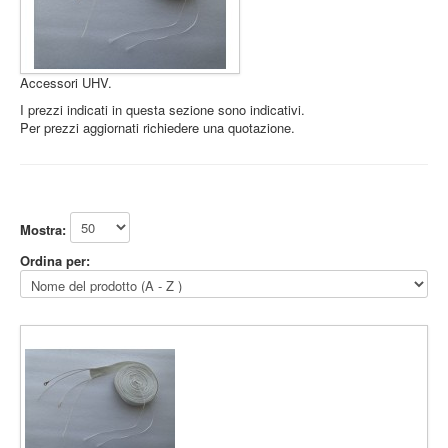
The session
cookie is
required for
authenticatio
Accessori UHV.
preference
I prezzi indicati in questa sezione sono indicativi.
tracking, an
Per prezzi aggiornati richiedere una quotazione.
other
necessary
Session Cookie
.pramashop.com
functions to
Accetto
Rifiuto
fully engage
with this
website. The
Mostra:
name of the
Ordina per:
session
cookie is
randomly
generated.
Acceptance 
plg_system_eprivacy
.www.pramashop.com
Privacy Poli
Security for
_GRECAPTCHA
https://www.google.com
Form sendin