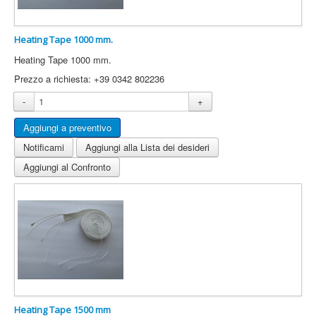
This cookie 
used to
distinguish
Heating Tape 1000 mm.
between
Heating Tape 1000 mm.
humans and
bots. This is
Prezzo a richiesta: +39 0342 802236
rc::a
https://www.google.com
beneficial for
-
+
the web site,
in order to
make valid
reports on t
Notificami
Aggiungi alla Lista dei desideri
use of their
web site.
Aggiungi al Confronto
This cookie 
used to
distinguish
rc::c
https://www.google.com
between
humans and
bots.
Heating Tape 1500 mm