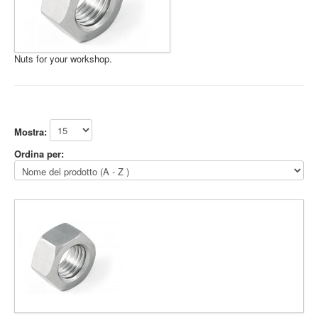
The session
cookie is
required for
authenticatio
Nuts for your workshop.
preference
tracking, an
other
necessary
Session Cookie
.pramashop.com
functions to
Accetto
Rifiuto
Mostra:
fully engage
with this
Ordina per:
website. The
name of the
session
cookie is
randomly
generated.
Acceptance 
plg_system_eprivacy
.www.pramashop.com
Privacy Poli
Security for
_GRECAPTCHA
https://www.google.com
Form sendin