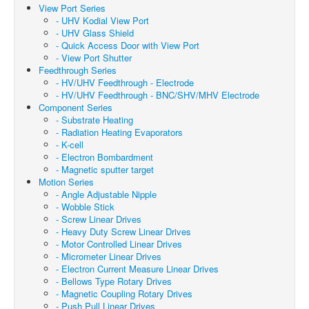
View Port Series
- UHV Kodial View Port
- UHV Glass Shield
- Quick Access Door with View Port
- View Port Shutter
Feedthrough Series
- HV/UHV Feedthrough - Electrode
- HV/UHV Feedthrough - BNC/SHV/MHV Electrode
Component Series
- Substrate Heating
- Radiation Heating Evaporators
- K-cell
- Electron Bombardment
- Magnetic sputter target
Motion Series
- Angle Adjustable Nipple
- Wobble Stick
- Screw Linear Drives
- Heavy Duty Screw Linear Drives
- Motor Controlled Linear Drives
- Micrometer Linear Drives
- Electron Current Measure Linear Drives
- Bellows Type Rotary Drives
- Magnetic Coupling Rotary Drives
- Push Pull Linear Drives