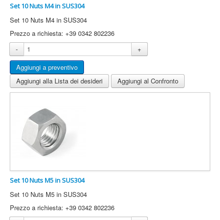
Set 10 Nuts M4 in SUS304
This cookie 
used to
Set 10 Nuts M4 in SUS304
distinguish
Prezzo a richiesta: +39 0342 802236
between
humans and
-
+
bots. This is
rc::a
https://www.google.com
beneficial for
the web site,
in order to
Aggiungi alla Lista dei desideri
Aggiungi al Confronto
make valid
reports on t
use of their
web site.
This cookie 
used to
distinguish
rc::c
https://www.google.com
between
humans and
bots.
Set 10 Nuts M5 in SUS304
Set 10 Nuts M5 in SUS304
Prezzo a richiesta: +39 0342 802236